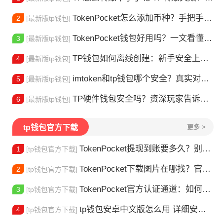
TokenPocket怎么添加币种？手把手教你自定义代币
2
[最新版tp钱包]
TokenPocket钱包好用吗？一文看懂核心功能特点
3
[最新版tp钱包]
TP钱包如何离线创建：新手安全上链指南
4
[最新版tp钱包]
imtoken和tp钱包哪个安全？真实对比告诉你
5
[最新版tp钱包]
TP硬件钱包安全吗？资深玩家告诉你真相
6
[最新版tp钱包]
tp钱包官方下载
更多 >
TokenPocket提现到账要多久？别把钱包当银行，看完这篇就懂了
1
[tp钱包官方下载]
TokenPocket下载图片在哪找？官方渠道最靠谱
2
[tp钱包官方下载]
TokenPocket官方认证通道：如何找到真正的官方渠道
3
[tp钱包官方下载]
tp钱包安卓中文版怎么用 详细安装教程
4
[tp钱包官方下载]