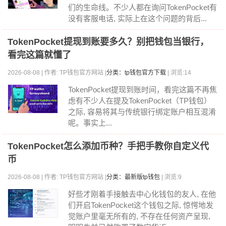
们的生命线。不少人都在询问TokenPocket有
没有客服电话, 实际上在这个问题的背后...
TokenPocket提现到账要多久？别把钱包当银行，
看完这篇就懂了
2026-08-08 | 作者: TP钱包官方网站 |
分类：tp钱包官方下载
| 浏览:14
TokenPocket提现到账时间，看完这篇不再焦
虑有不少人在提及TokenPocket（TP钱包）
之际, 容易将其与传统银行绑定账户相互混淆
呢。事实上...
TokenPocket怎么添加币种？手把手教你自定义代
币
2026-08-08 | 作者: TP钱包官方网站 |
分类：最新版tp钱包
| 浏览:9
好些才刚着手接触去中心化钱包的友人, 在他
们开启TokenPocket这个钱包之际, 惊愕地发
觉账户里毫无所有的, 不存在任何资产呈现,