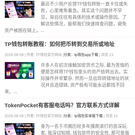
最近不少用户反馈TP钱包转账一直卡住或失
败，心里难免着急。其实这个问题并不罕
见，背后往往有具体的技术或操作原因。了
解这些情况，能帮我们快速排查问题，避免
资产被困在链上。...
TP钱包转账教程：如何把币转到交易所或地址
2026-08-08 | 作者: TP钱包官方网站 |
分类：tp钱包app下载
| 浏览:13
许多人在初次接触加密货币之际, 最为苦恼的
便是怎样将TP钱包里头的资产给转出去。实
际操作并非繁杂, 然而一旦出现转错地址的状
况并且选错链, 资产极有可能永远都找不回
来。...
TokenPocket有客服电话吗？官方联系方式详解
2026-08-08 | 作者: TP钱包官方网站 |
分类：tp钱包安卓版下载
| 浏览:15
身为一名于币圈历经多年摸爬滚打的资深玩
家, 我深切知晓, 钱包软件的安全性, 那可是我