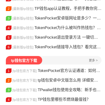
TP钱包app认证教程，手把手教你完成身份验证
2
[最新版tp钱包]
TokenPocket安卓版网址是多少？一文教你安全下载
3
[最新版tp钱包]
TokenPocket为什么被叫作热钱包？一文讲清楚
4
[最新版tp钱包]
TokenPocket退出登录方法 一键切换账号超简单
5
[最新版tp钱包]
TokenPocket链接导入钱包？看完这篇就懂了
6
[最新版tp钱包]
tp钱包官方下载
更多 >
TokenPocket官方认证通道：如何找到真正的官方渠道
1
[tp钱包官方下载]
tp钱包安卓中文版怎么用 详细安装教程
2
[tp钱包官方下载]
TPwallet钱包使用全攻略：新手也能快速上手掌握
3
[tp钱包官方下载]
TP钱包里哪些币燃烧最值钱？
4
[tp钱包官方下载]