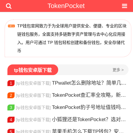
TokenPocket
TP钱包官网致力于为全球用户提供安全、便捷、专业的区块
链钱包服务，全面支持多链数字资产管理与去中心化应用接
入。用户可通过 TP 钱包轻松创建和备份钱包，安全存储代
币
tp钱包安卓版下载
更多 >
TPwallet怎么删除地址？简单几步教你移除多余钱包
1
[tp钱包安卓版下载]
TokenPocket查汇率全攻略，新手一看就会
2
[tp钱包安卓版下载]
TokenPocket豹子号地址值钱吗？新手看完这篇就懂了
3
[tp钱包安卓版下载]
小狐狸还是TokenPocket？选对钱包很重要
4
[tp钱包安卓版下载]
苹果手机怎么下载TP钱包？安装教程来了
5
[tp钱包安卓版下载]