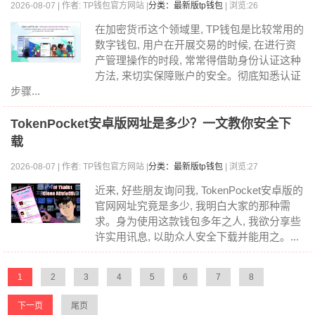
2026-08-07 | 作者: TP钱包官方网站 |
分类：最新版tp钱包
| 浏览:26
在加密货币这个领域里, TP钱包是比较常用的
数字钱包, 用户在开展交易的时候, 在进行资
产管理操作的时段, 常常得借助身份认证这种
方法, 来切实保障账户的安全。彻底知悉认证
步骤...
TokenPocket安卓版网址是多少？一文教你安全下
载
2026-08-07 | 作者: TP钱包官方网站 |
分类：最新版tp钱包
| 浏览:27
近来, 好些朋友询问我, TokenPocket安卓版的
官网网址究竟是多少, 我明白大家的那种需
求。身为使用这款钱包多年之人, 我欲分享些
许实用讯息, 以助众人安全下载并能用之。...
1
2
3
4
5
6
7
8
下一页
尾页