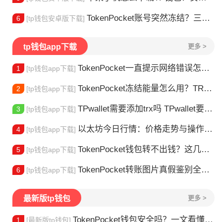
TokenPocket账号突然冻结？三步教你快速解冻
6
[tp钱包安卓版下载]
tp钱包app下载
更多 >
TokenPocket一直提示网络错误怎么办？这几个方法帮你快速解决
1
[tp钱包app下载]
TokenPocket冻结能量怎么用？TRX冻结获取能量详解
2
[tp钱包app下载]
TPwallet需要添加trx吗 TPwallet要不要充TRX？一文说清
3
[tp钱包app下载]
以太坊今日行情：价格走势与操作建议
4
[tp钱包app下载]
TokenPocket钱包转不出钱？这几种情况你可能遇到过
5
[tp钱包app下载]
TokenPocket转账图片真假鉴别全攻略
6
[tp钱包app下载]
最新版tp钱包
更多 >
TokenPocket钱包安全吗？一文看懂真实风险
1
[最新版tp钱包]