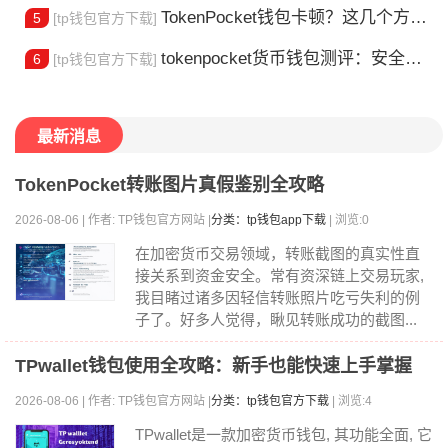
TokenPocket钱包卡顿？这几个方法帮你找回流畅体验
5
[tp钱包官方下载]
tokenpocket货币钱包测评：安全易用全攻略
6
[tp钱包官方下载]
最新消息
TokenPocket转账图片真假鉴别全攻略
2026-08-06 | 作者: TP钱包官方网站 |
分类：tp钱包app下载
| 浏览:0
在加密货币交易领域，转账截图的真实性直
接关系到资金安全。常有资深链上交易玩家,
我目睹过诸多因轻信转账照片吃亏失利的例
子了。好多人觉得，瞅见转账成功的截图...
TPwallet钱包使用全攻略：新手也能快速上手掌握
2026-08-06 | 作者: TP钱包官方网站 |
分类：tp钱包官方下载
| 浏览:4
TPwallet是一款加密货币钱包, 其功能全面, 它