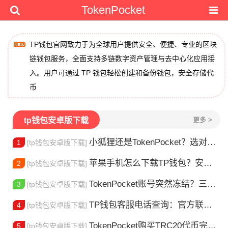
TokenPocket
TP钱包官网致力于为全球用户提供安全、便捷、专业的区块
链钱包服务，全面支持多链数字资产管理与去中心化应用接
入。用户可通过 TP 钱包轻松创建和备份钱包，安全存储代
币
tp钱包安卓版下载
更多 >
小狐狸还是TokenPocket？选对钱包很重要
1
[tp钱包安卓版下载]
苹果手机怎么下载TP钱包？安装教程来了
2
[tp钱包安卓版下载]
TokenPocket账号突然冻结？三步教你快速解冻
3
[tp钱包安卓版下载]
TP钱包客服电话查询：官方联系方式大全，快速解决问题
4
[tp钱包安卓版下载]
TokenPocket购买TRC20代币完整教程
5
[tp钱包安卓版下载]