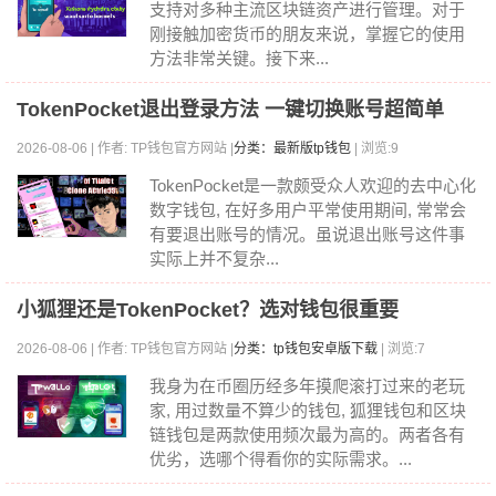
支持对多种主流区块链资产进行管理。对于
刚接触加密货币的朋友来说，掌握它的使用
方法非常关键。接下来...
TokenPocket退出登录方法 一键切换账号超简单
2026-08-06 | 作者: TP钱包官方网站 |
分类：最新版tp钱包
| 浏览:9
TokenPocket是一款颇受众人欢迎的去中心化
数字钱包, 在好多用户平常使用期间, 常常会
有要退出账号的情况。虽说退出账号这件事
实际上并不复杂...
小狐狸还是TokenPocket？选对钱包很重要
2026-08-06 | 作者: TP钱包官方网站 |
分类：tp钱包安卓版下载
| 浏览:7
我身为在币圈历经多年摸爬滚打过来的老玩
家, 用过数量不算少的钱包, 狐狸钱包和区块
链钱包是两款使用频次最为高的。两者各有
优劣，选哪个得看你的实际需求。...