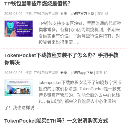
TP钱包里哪些币燃烧最值钱？
2026-08-06 | 作者: TP钱包官方网站 |
分类：tp钱包官方下载
| 浏览:18
TP钱包支持多条区块链，里面流通的代币种
类非常多。有些代币因为燃烧机制，长期来
看确实更有价值。了解哪些币值得持有，对
投资者来说很重要。...
TokenPocket下载教程安装不了怎么办？手把手教
你解决
2026-08-06 | 作者: TP钱包官方网站 |
分类：tp钱包app下载
| 浏览:19
tokenpocket下载教程安装不了知晓数字货币
投资的朋友们都清楚, TokenPocket是一款支
持多链资产管理的、功能全面的去中心化钱
包 , 有知晓的 都会这样说是去中心化没错
了！我也这样说,...
TokenPocket能买ETH吗？一文说清购买方式