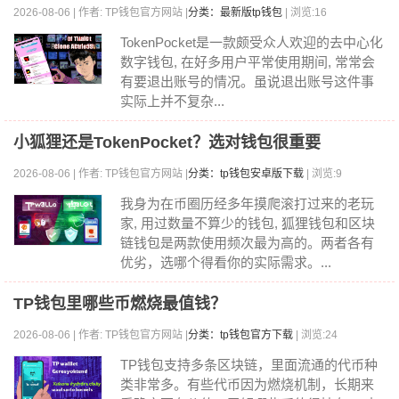
2026-08-06 | 作者: TP钱包官方网站 |
分类：最新版tp钱包
| 浏览:16
TokenPocket是一款颇受众人欢迎的去中心化
数字钱包, 在好多用户平常使用期间, 常常会
有要退出账号的情况。虽说退出账号这件事
实际上并不复杂...
小狐狸还是TokenPocket？选对钱包很重要
2026-08-06 | 作者: TP钱包官方网站 |
分类：tp钱包安卓版下载
| 浏览:9
我身为在币圈历经多年摸爬滚打过来的老玩
家, 用过数量不算少的钱包, 狐狸钱包和区块
链钱包是两款使用频次最为高的。两者各有
优劣，选哪个得看你的实际需求。...
TP钱包里哪些币燃烧最值钱？
2026-08-06 | 作者: TP钱包官方网站 |
分类：tp钱包官方下载
| 浏览:24
TP钱包支持多条区块链，里面流通的代币种
类非常多。有些代币因为燃烧机制，长期来