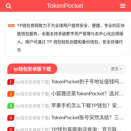
TokenPocket
TP钱包官网致力于为全球用户提供安全、便捷、专业的区块
链钱包服务，全面支持多链数字资产管理与去中心化应用接
入。用户可通过 TP 钱包轻松创建和备份钱包，安全存储代
币
tp钱包安卓版下载
更多 >
TokenPocket豹子号地址值钱吗？新手看完这篇就懂了
1
[tp钱包安卓版下载]
小狐狸还是TokenPocket？选对钱包很重要
2
[tp钱包安卓版下载]
苹果手机怎么下载TP钱包？安装教程来了
3
[tp钱包安卓版下载]
TokenPocket账号突然冻结？三步教你快速解冻
4
[tp钱包安卓版下载]
TP钱包客服电话查询：官方联系方式大全，快速解决问题
5
[tp钱包安卓版下载]