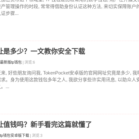
资产管理操作的时段, 常常得借助身份认证这种方法, 来切实保障账户
证步骤...
卓版网址是多少？一文教你安全下载
最新版tp钱包
| 浏览:6
来, 好些朋友询问我, TokenPocket安卓版的官网网址究竟是多少,
需求。身为使用这款钱包多年之人, 我欲分享些许实用讯息, 以助众人
。...
子号地址值钱吗？新手看完这篇就懂了
tp钱包安卓版下载
| 浏览:3