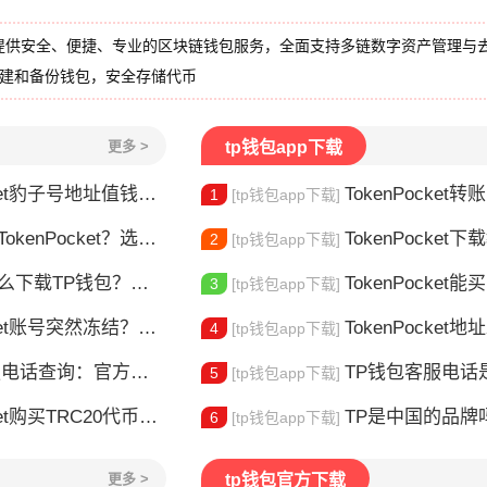
提供安全、便捷、专业的区块链钱包服务，全面支持多链数字资产管理与
创建和备份钱包，安全存储代币
更多 >
tp钱包app下载
豹子号地址值钱吗？新手看完这篇就懂了
TokenPocket转
1
[tp钱包app下载]
nPocket？选对钱包很重要
TokenPocket下载教程安
2
[tp钱包app下载]
TP钱包？安装教程来了
TokenPocket能买E
3
[tp钱包app下载]
t账号突然冻结？三步教你快速解冻
TokenPocket地址发送设置全攻
4
[tp钱包app下载]
官方联系方式大全，快速解决问题
TP钱包客服电话是多少？
5
[tp钱包app下载]
et购买TRC20代币完整教程
TP是中国的品牌吗？普联T
6
[tp钱包app下载]
更多 >
tp钱包官方下载