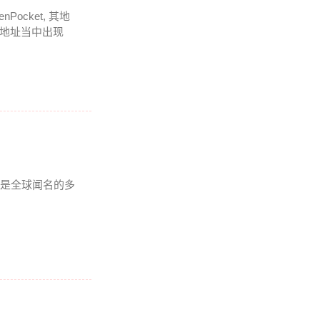
cket, 其地
在地址当中出现
t是全球闻名的多