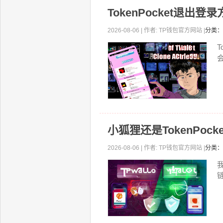
TokenPocket退出
2026-08-06 | 作者: TP钱包官方网站 |
分类：
小狐狸还是TokenPoc
2026-08-06 | 作者: TP钱包官方网站 |
分类：