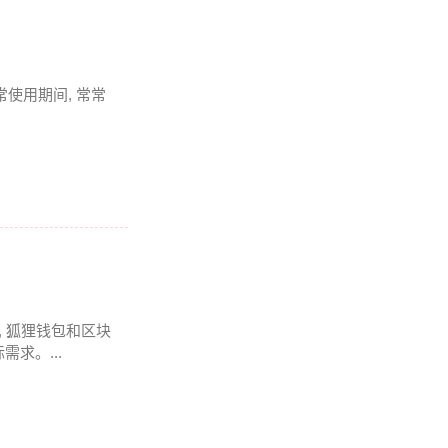
常使用期间, 常常
 狐狸钱包和区块
求。...