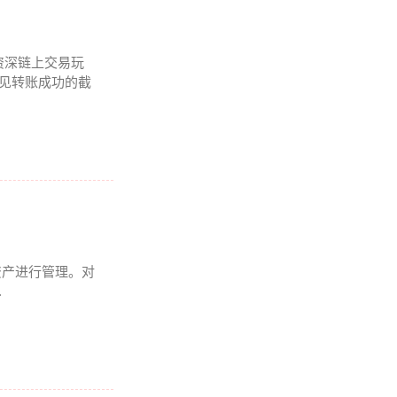
资深链上交易玩
瞅见转账成功的截
链资产进行管理。对
.