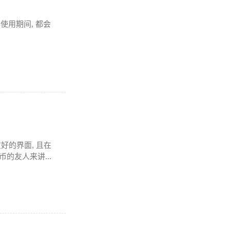
其使用期间, 都会
好的界面, 且在
的友人来讲...