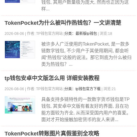
钱包, 其用户数量极为庞大, 然而也正因为这
样...
TokenPocket为什么被叫作热钱包？一文讲清楚
2026-08-06 | 作者: TP钱包官方网站 |
分类：最新版tp钱包
| 浏览:18
被许多人广泛使用的TokenPocket, 是一款多
链数字钱包, 不少用户于其使用期间, 都会听
闻“热钱包”这般的说法。那它到底为什么被归
类为热钱包？...
tp钱包安卓中文版怎么用 详细安装教程
2026-08-06 | 作者: TP钱包官方网站 |
分类：tp钱包官方下载
| 浏览:21
具备支持多链特性的一款数字货币钱包是TP
钱包, 其安卓中文版有着友好的界面, 且在功
能方面较为齐全, 从而深受国内用户的喜爱。
面对才开始接触加密货币的友人来讲...
TokenPocket转账图片真假鉴别全攻略