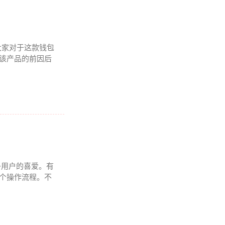
来大家对于这款钱包
聊该产品的前因后
多用户的喜爱。有
整个操作流程。不