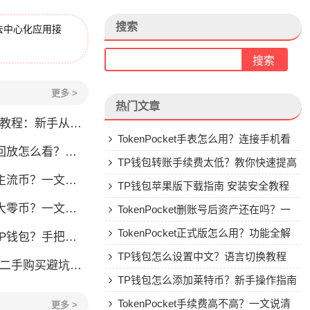
搜索
去中心化应用接
更多 >
热门文章
程：新手从零学会钱包操作
TokenPocket手表怎么用？连接手机看
看？一文教你轻松找回
行情教程
TP钱包转账手续费太低？教你快速提高
流币？一文看懂
Gas费
TP钱包苹果版下载指南 安装安全教程
？一文教你轻松操作
TokenPocket删账号后资产还在吗？一
文讲清楚
TokenPocket正式版怎么用？功能全解
手把手教你安全转入
析与安全使用指南
TP钱包怎么设置中文？语言切换教程
刀锋二手购买避坑指南
TP钱包怎么添加莱特币？新手操作指南
TokenPocket手续费高不高？一文说清
更多 >