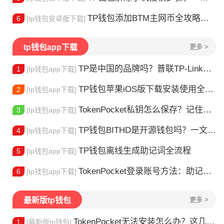
TP钱包添加BTM主网币全攻略，新手也能轻松上手
6
[tp钱包安卓版下载]
tp钱包app下载
更多 >
TP是中国的品牌吗？普联TP-Link公司背景介绍
1
[tp钱包app下载]
TP钱包苹果iOS版下载安装使用全攻略
2
[tp钱包app下载]
TokenPocket私钥怎么保存？记住这几点就够了
3
[tp钱包app下载]
TP钱包BITHD是开源钱包吗？一文说清楚
4
[tp钱包app下载]
TP钱包离线生成助记词全流程
5
[tp钱包app下载]
TokenPocket登录账号方法：助记词私钥社交账号三种方式
6
[tp钱包app下载]
最新版tp钱包
更多 >
TokenPocket无法安装怎么办？这几个方法帮你解决
1
[最新版tp钱包]