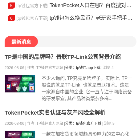
TokenPocket入口在哪？百度搜对地方防钓鱼
5
[tp钱包官方下载]
tp钱包怎么换民币？老玩家手把手教你安全提现
6
[tp钱包官方下载]
最新消息
TP是中国的品牌吗？普联TP-Link公司背景介绍
2026-08-06 | 作者: TP钱包官方网站 |
分类：tp钱包app下载
| 浏览:4
不少人询问, TP究竟是啥牌子。实际上, TP一
般说的就是TP-Link, 也就是普联技术。这是
一家源自中国的企业, 它一直专注于网络设备
的研发事宜, 其产品种类繁杂多样...
TokenPocket实名认证与灰产风险全解析
2026-08-06 | 作者: TP钱包官方网站 |
分类：tp钱包官方下载
| 浏览:9
一款在加密货币领域颇具影响力的去中心化