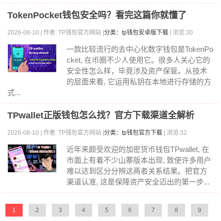
TokenPocket钱包安全吗？看完这篇你就懂了
2026-08-10 | 作者: TP钱包官方网站 |
分类：tp钱包安卓版下载
| 浏览:30
一款比较流行的去中心化数字钱包是TokenPo
cket, 在币圈不少人使用它。很多人关心它的
安全性怎么样，毕竟涉及资产保管。从技术
的层面来看, 它运用私钥在本地进行存储的方
式...
TPwallet正版钱包怎么找？官方下载渠道全解析
2026-08-10 | 作者: TP钱包官方网站 |
分类：tp钱包官方下载
| 浏览:32
近年来颇受欢迎的加密货币钱包TPwallet, 在
市面上有着不少山寨版本出现, 致使许多用户
难以达到区分分辨这两者关系结果。把官方
渠道认准, 这是保障资产安全迈出的第一步...
1
2
3
4
5
6
7
8
9