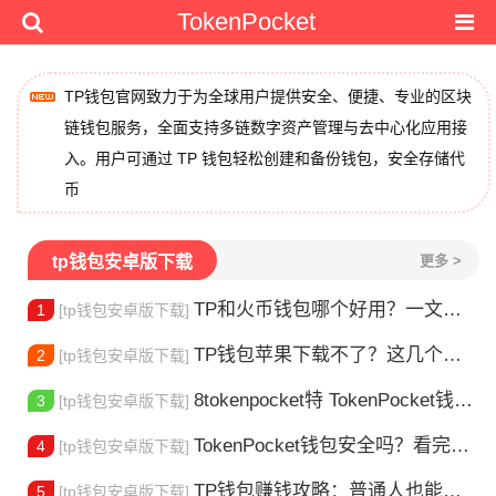
TokenPocket
TP钱包官网致力于为全球用户提供安全、便捷、专业的区块
链钱包服务，全面支持多链数字资产管理与去中心化应用接
入。用户可通过 TP 钱包轻松创建和备份钱包，安全存储代
币
tp钱包安卓版下载
更多 >
TP和火币钱包哪个好用？一文帮你选对加密钱包
1
[tp钱包安卓版下载]
TP钱包苹果下载不了？这几个原因你得知道
2
[tp钱包安卓版下载]
8tokenpocket特 TokenPocket钱包特色功能详解，新手老手都该知道
3
[tp钱包安卓版下载]
TokenPocket钱包安全吗？看完这篇你就懂了
4
[tp钱包安卓版下载]
TP钱包赚钱攻略：普通人也能做的几种方式
5
[tp钱包安卓版下载]