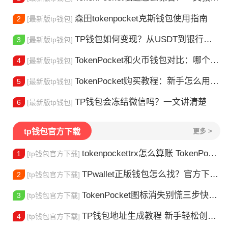
森田tokenpocket克斯钱包使用指南
2
[最新版tp钱包]
TP钱包如何变现？从USDT到银行卡的完整攻略
3
[最新版tp钱包]
TokenPocket和火币钱包对比：哪个更适合你？
4
[最新版tp钱包]
TokenPocket购买教程：新手怎么用TP钱包买币
5
[最新版tp钱包]
TP钱包会冻结微信吗？一文讲清楚
6
[最新版tp钱包]
tp钱包官方下载
更多 >
tokenpockettrx怎么算账 TokenPocket TRX钱包账单怎么算？查账全攻略
1
[tp钱包官方下载]
TPwallet正版钱包怎么找？官方下载渠道全解析
2
[tp钱包官方下载]
TokenPocket图标消失别慌三步快速找回你的钱包
3
[tp钱包官方下载]
TP钱包地址生成教程 新手轻松创建钱包
4
[tp钱包官方下载]