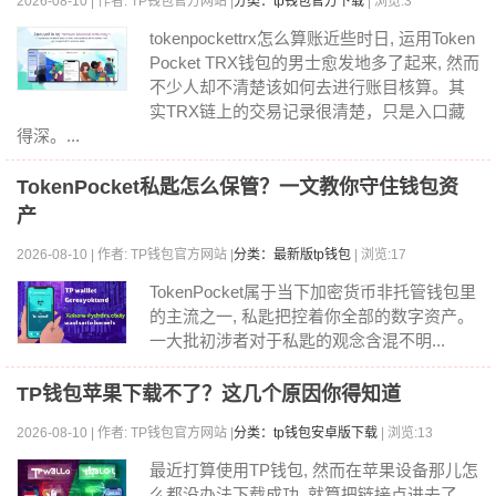
2026-08-10 | 作者: TP钱包官方网站 |
分类：tp钱包官方下载
| 浏览:3
tokenpockettrx怎么算账近些时日, 运用Token
Pocket TRX钱包的男士愈发地多了起来, 然而
不少人却不清楚该如何去进行账目核算。其
实TRX链上的交易记录很清楚，只是入口藏
得深。...
TokenPocket私匙怎么保管？一文教你守住钱包资
产
2026-08-10 | 作者: TP钱包官方网站 |
分类：最新版tp钱包
| 浏览:17
TokenPocket属于当下加密货币非托管钱包里
的主流之一, 私匙把控着你全部的数字资产。
一大批初涉者对于私匙的观念含混不明...
TP钱包苹果下载不了？这几个原因你得知道
2026-08-10 | 作者: TP钱包官方网站 |
分类：tp钱包安卓版下载
| 浏览:13
最近打算使用TP钱包, 然而在苹果设备那儿怎
么都没办法下载成功, 就算把链接点进去了,