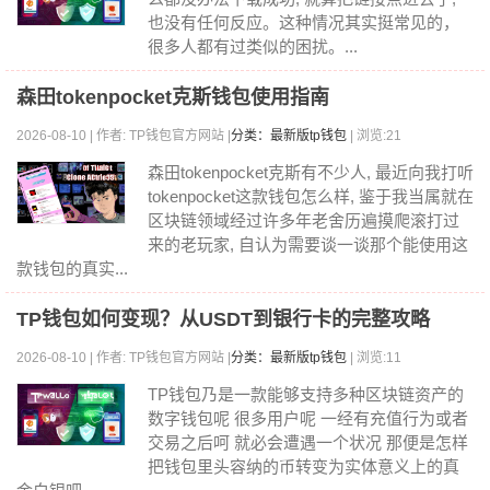
也没有任何反应。这种情况其实挺常见的，
很多人都有过类似的困扰。...
森田tokenpocket克斯钱包使用指南
2026-08-10 | 作者: TP钱包官方网站 |
分类：最新版tp钱包
| 浏览:21
森田tokenpocket克斯有不少人, 最近向我打听
tokenpocket这款钱包怎么样, 鉴于我当属就在
区块链领域经过许多年老舍历遍摸爬滚打过
来的老玩家, 自认为需要谈一谈那个能使用这
款钱包的真实...
TP钱包如何变现？从USDT到银行卡的完整攻略
2026-08-10 | 作者: TP钱包官方网站 |
分类：最新版tp钱包
| 浏览:11
TP钱包乃是一款能够支持多种区块链资产的
数字钱包呢 很多用户呢 一经有充值行为或者
交易之后呵 就必会遭遇一个状况 那便是怎样
把钱包里头容纳的币转变为实体意义上的真