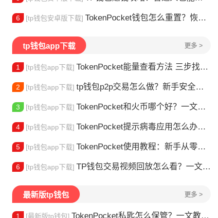
TokenPocket钱包怎么重置？恢复出厂设置方法详解
6
[tp钱包安卓版下载]
tp钱包app下载
更多 >
TokenPocket能量查看方法 三步找到TRX能量余额
1
[tp钱包app下载]
tp钱包p2p交易怎么做？新手安全指南
2
[tp钱包app下载]
TokenPocket和火币哪个好？一文帮你理清选择
3
[tp钱包app下载]
TokenPocket提示病毒应用怎么办？原因全解析
4
[tp钱包app下载]
TokenPocket使用教程：新手从零学会钱包操作
5
[tp钱包app下载]
TP钱包交易视频回放怎么看？一文教你轻松找回
6
[tp钱包app下载]
最新版tp钱包
更多 >
TokenPocket私匙怎么保管？一文教你守住钱包资产
1
[最新版tp钱包]