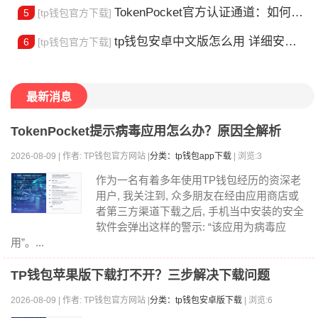
TokenPocket官方认证通道：如何找到真正的官方渠道
5
[tp钱包官方下载]
tp钱包安卓中文版怎么用 详细安装教程
6
[tp钱包官方下载]
最新消息
TokenPocket提示病毒应用怎么办？原因全解析
2026-08-09 | 作者: TP钱包官方网站 |
分类：tp钱包app下载
| 浏览:3
作为一名有着多年使用TP钱包经历的资深老
用户, 我关注到, 众多朋友在经由应用商店或
者第三方渠道下载之后, 手机当中安装的安全
软件会弹出这样的警示: “该应用为病毒应
用”。...
TP钱包苹果版下载打不开？三步解决下载问题
2026-08-09 | 作者: TP钱包官方网站 |
分类：tp钱包安卓版下载
| 浏览:6