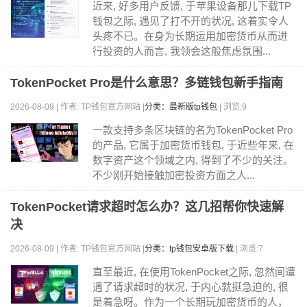
近来, 好多用户反馈, 于苹果设备那儿下载TP
钱包之际, 遇见了打不开的状况, 这着实令人
头疼不已。在身为长期运用加密货币从而进
行投资的人而言, 我领会这般焦虑氛围...
TokenPocket Pro是什么意思？多链钱包新手指南
2026-08-09 | 作者: TP钱包官方网站 |
分类：最新版tp钱包
| 浏览:9
一款支持多条区块链的名为TokenPocket Pro
的产品, 它属于加密货币钱包, 于近些年来, 在
数字资产这个领域之内, 得到了不少的关注。
不少刚开始接触加密投资方面之人...
TokenPocket请求超时怎么办？这几招帮你快速解
决
2026-08-09 | 作者: TP钱包官方网站 |
分类：tp钱包安卓版下载
| 浏览:7
直至最近, 在使用TokenPocket之际, 忽然间遭
遇了请求超时的状况, 于内心就挺急迫的, 很
是着急呀。作为一个长期玩加密货币的人，