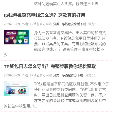
这种问题确实让人头疼。钱包连不上去...
tp钱包磁吸充电线怎么选？这款真的好用
2026-08-09 | 作者: TP钱包官方网站 |
分类：tp钱包安卓版下载
| 浏览:18
身为一名常常跑交易所、出入其中的加密货
币玩法参与者, TP钱包是我平日里使用的必
要、非得具备的工具。有着独特磁吸布局的
磁吸充电线, 可让设备管理一事变得轻松不
少...
TP钱包日志怎么导出？完整步骤教你轻松获取
2026-08-09 | 作者: TP钱包官方网站 |
分类：tp钱包官方下载
| 浏览:16
TP钱包是当下热门的区块链钱包, 不少用户于
使用期间会碰到各类问题。当钱包出现异常
时，导出日志是排查问题的关键一步。不少
才方才接触关联软件亦或系统的刚涉足其中
的初生牛犊型用户...