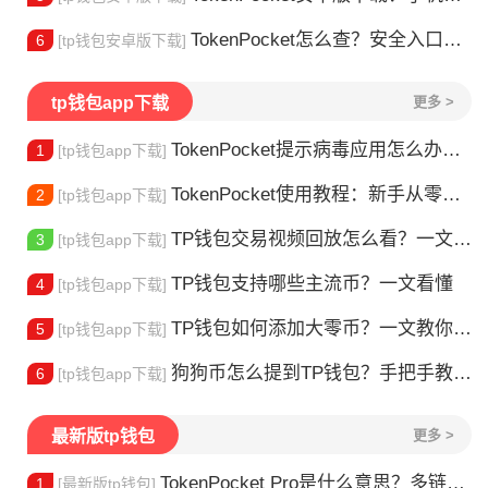
TokenPocket怎么查？安全入口查询指南
6
[tp钱包安卓版下载]
tp钱包app下载
更多 >
TokenPocket提示病毒应用怎么办？原因全解析
1
[tp钱包app下载]
TokenPocket使用教程：新手从零学会钱包操作
2
[tp钱包app下载]
TP钱包交易视频回放怎么看？一文教你轻松找回
3
[tp钱包app下载]
TP钱包支持哪些主流币？一文看懂
4
[tp钱包app下载]
TP钱包如何添加大零币？一文教你轻松操作
5
[tp钱包app下载]
狗狗币怎么提到TP钱包？手把手教你安全转入
6
[tp钱包app下载]
最新版tp钱包
更多 >
TokenPocket Pro是什么意思？多链钱包新手指南
1
[最新版tp钱包]