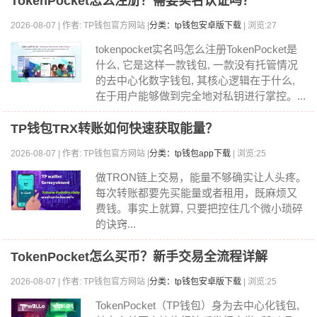
TokenPocket怎么注册？需要实名认证吗？
2026-08-07 | 作者: TP钱包官方网站 |
分类：tp钱包安卓版下载
| 浏览:27
tokenpocket实名吗怎么注册TokenPocket是
什么, 它是这样一款钱包, 一款没有托管情况
的去中心化数字钱包, 其核心逻辑在于什么,
在于用户能够做到完全地对私钥进行掌控。...
TP钱包TRX转账如何快速获取能量？
2026-08-07 | 作者: TP钱包官方网站 |
分类：tp钱包app下载
| 浏览:25
做TRON链上交易，能量不够确实让人头疼。
每次转账都要先买能量或者租用，既麻烦又
费钱。事实上就算, 只要把控住几个微小琐碎
的诀窍...
TokenPocket怎么买币？新手交易全流程详解
2026-08-07 | 作者: TP钱包官方网站 |
分类：tp钱包安卓版下载
| 浏览:25
TokenPocket（TP钱包）身为去中心化钱包,