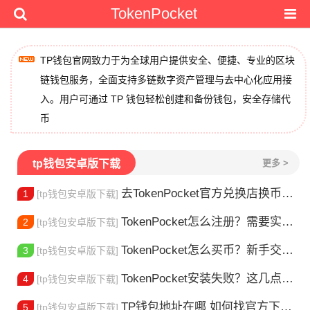
TokenPocket
TP钱包官网致力于为全球用户提供安全、便捷、专业的区块
链钱包服务，全面支持多链数字资产管理与去中心化应用接
入。用户可通过 TP 钱包轻松创建和备份钱包，安全存储代
币
tp钱包安卓版下载
更多 >
去TokenPocket官方兑换店换币，这几个坑别再踩了
1
[tp钱包安卓版下载]
TokenPocket怎么注册？需要实名认证吗？
2
[tp钱包安卓版下载]
TokenPocket怎么买币？新手交易全流程详解
3
[tp钱包安卓版下载]
TokenPocket安装失败？这几点最常见
4
[tp钱包安卓版下载]
TP钱包地址在哪 如何找官方下载入口
5
[tp钱包安卓版下载]