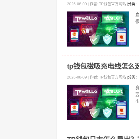
2026-08-09 | 作者: TP钱包官方网站 |
分类：
直
tp钱包磁吸充电线怎么
2026-08-09 | 作者: TP钱包官方网站 |
分类：
少