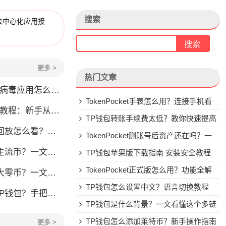
搜索
去中心化应用接
更多 >
热门文章
毒应用怎么办？原因全解析
TokenPocket手表怎么用？连接手机看
程：新手从零学会钱包操作
行情教程
TP钱包转账手续费太低？教你快速提高
看？一文教你轻松找回
Gas费
TokenPocket删账号后资产还在吗？一
流币？一文看懂
文讲清楚
TP钱包苹果版下载指南 安装安全教程
TokenPocket正式版怎么用？功能全解
？一文教你轻松操作
析与安全使用指南
TP钱包怎么设置中文？语言切换教程
手把手教你安全转入
TP钱包是什么背景？一文看懂这个多链
钱包的来头
TP钱包怎么添加莱特币？新手操作指南
更多 >