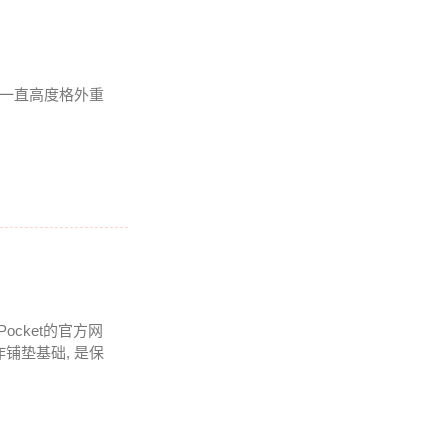
我一直高度格外重
Pocket的官方网
铺垫基础, 是保