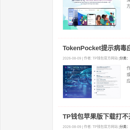
TokenPocket提示
2026-08-09 | 作者: TP钱包官方网站 |
分类：
应
TP钱包苹果版下载打
2026-08-09 | 作者: TP钱包官方网站 |
分类：