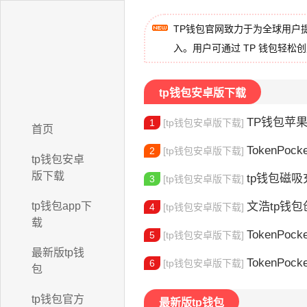
TP钱包官网致力于为全球用户
入。用户可通过 TP 钱包轻松
tp钱包安卓版下载
TP钱包苹果版下
1
[tp钱包安卓版下载]
首页
TokenPocket
2
[tp钱包安卓版下载]
tp钱包安卓
版下载
tp钱包磁吸充
3
[tp钱包安卓版下载]
tp钱包app下
文浩tp钱包创始人
4
[tp钱包安卓版下载]
载
TokenPocket
5
[tp钱包安卓版下载]
最新版tp钱
TokenPock
6
[tp钱包安卓版下载]
包
tp钱包官方
最新版tp钱包