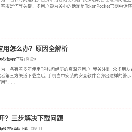
方客服是何等关键。多用户颇为关心的话题是TokenPocket官网电话客服
病毒应用怎么办？原因全解析
tp钱包app下载
| 浏览:8
作为一名有着多年使用TP钱包经历的资深老用户, 我关注到, 众多朋
或者第三方渠道下载之后, 手机当中安装的安全软件会弹出这样的警示:
用”。...
不开？三步解决下载问题
tp钱包安卓版下载
| 浏览:11