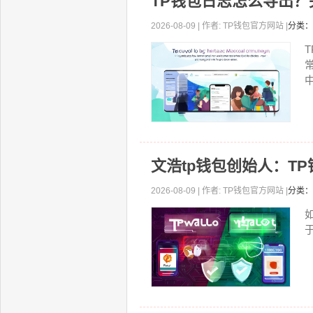
TP钱包日志怎么导出
2026-08-09 | 作者: TP钱包官方网站 |
分类：
文浩tp钱包创始人：T
2026-08-09 | 作者: TP钱包官方网站 |
分类：