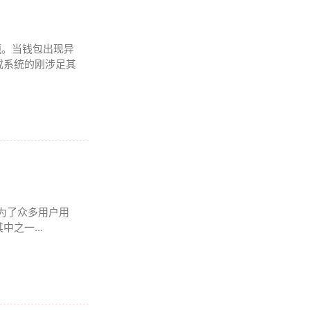
题。当钱包出现异
或系统的刚涉足其
成为了众多用户用
之一...