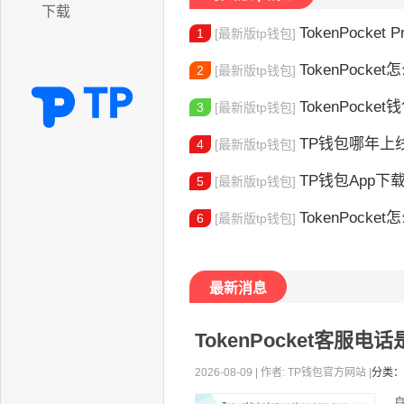
下载
TokenPocket P
1
[最新版tp钱包]
TokenPocket怎
2
[最新版tp钱包]
TokenPocke
3
[最新版tp钱包]
TP钱包哪年上线的？2
4
[最新版tp钱包]
TP钱包App下载地址
5
[最新版tp钱包]
TokenPocket怎么验证身份 完
6
[最新版tp钱包]
最新消息
TokenPocket客服
2026-08-09 | 作者: TP钱包官方网站 |
分类：