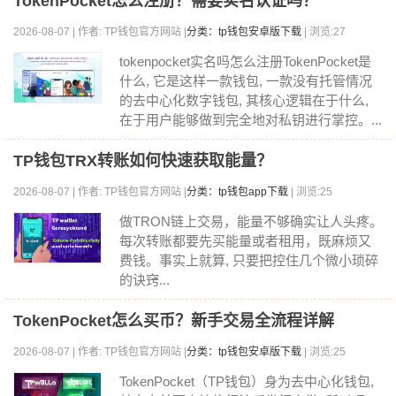
TokenPocket怎么注册？需要实名认证吗？
2026-08-07 | 作者: TP钱包官方网站 |
分类：tp钱包安卓版下载
| 浏览:27
tokenpocket实名吗怎么注册TokenPocket是
什么, 它是这样一款钱包, 一款没有托管情况
的去中心化数字钱包, 其核心逻辑在于什么,
在于用户能够做到完全地对私钥进行掌控。...
TP钱包TRX转账如何快速获取能量？
2026-08-07 | 作者: TP钱包官方网站 |
分类：tp钱包app下载
| 浏览:25
做TRON链上交易，能量不够确实让人头疼。
每次转账都要先买能量或者租用，既麻烦又
费钱。事实上就算, 只要把控住几个微小琐碎
的诀窍...
TokenPocket怎么买币？新手交易全流程详解
2026-08-07 | 作者: TP钱包官方网站 |
分类：tp钱包安卓版下载
| 浏览:25
TokenPocket（TP钱包）身为去中心化钱包,