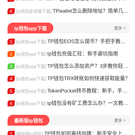
TPwallet怎么删除地址？简单几步教你移除多余钱包
6
[tp钱包安卓版下载]
tp钱包app下载
更多 >
TP钱包EOS怎么提币？手把手教你安全赎回
1
[tp钱包app下载]
tp钱包充值汇旺：新手避坑指南
2
[tp钱包app下载]
TP钱包怎么添加资产？3步教你轻松导入代币和NFT
3
[tp钱包app下载]
TP钱包TRX转账如何快速获取能量？
4
[tp钱包app下载]
TokenPocket转币教程：新手，手续费全解析
5
[tp钱包app下载]
tp钱包没有矿工费怎么办？一文教你解决转账问题
6
[tp钱包app下载]
最新版tp钱包
更多 >
TP钱包如何离线创建：新手安全上链指南
1
[最新版tp钱包]