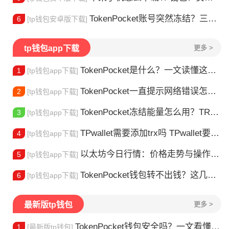
TokenPocket账号突然冻结？三步教你快速解冻
6
[tp钱包安卓版下载]
tp钱包app下载
更多 >
TokenPocket是什么？一文读懂这款热门多链钱包
1
[tp钱包app下载]
TokenPocket一直提示网络错误怎么办？这几个方法帮你快速解决
2
[tp钱包app下载]
TokenPocket冻结能量怎么用？TRX冻结获取能量详解
3
[tp钱包app下载]
TPwallet需要添加trx吗 TPwallet要不要充TRX？一文说清
4
[tp钱包app下载]
以太坊今日行情：价格走势与操作建议
5
[tp钱包app下载]
TokenPocket钱包转不出钱？这几种情况你可能遇到过
6
[tp钱包app下载]
最新版tp钱包
更多 >
TokenPocket钱包安全吗？一文看懂真实风险
1
[最新版tp钱包]