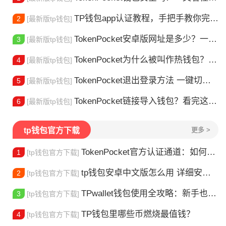
TP钱包app认证教程，手把手教你完成身份验证
2
[最新版tp钱包]
TokenPocket安卓版网址是多少？一文教你安全下载
3
[最新版tp钱包]
TokenPocket为什么被叫作热钱包？一文讲清楚
4
[最新版tp钱包]
TokenPocket退出登录方法 一键切换账号超简单
5
[最新版tp钱包]
TokenPocket链接导入钱包？看完这篇就懂了
6
[最新版tp钱包]
tp钱包官方下载
更多 >
TokenPocket官方认证通道：如何找到真正的官方渠道
1
[tp钱包官方下载]
tp钱包安卓中文版怎么用 详细安装教程
2
[tp钱包官方下载]
TPwallet钱包使用全攻略：新手也能快速上手掌握
3
[tp钱包官方下载]
TP钱包里哪些币燃烧最值钱？
4
[tp钱包官方下载]