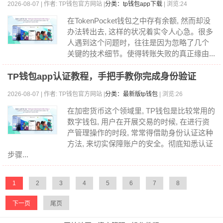
2026-08-07 | 作者: TP钱包官方网站 |
分类：tp钱包app下载
| 浏览:24
在TokenPocket钱包之中存有余额, 然而却没
办法转出去, 这样的状况着实令人心急。很多
人遇到这个问题时，往往是因为忽略了几个
关键的技术细节。使得转账失败的真正缘由...
TP钱包app认证教程，手把手教你完成身份验证
2026-08-07 | 作者: TP钱包官方网站 |
分类：最新版tp钱包
| 浏览:26
在加密货币这个领域里, TP钱包是比较常用的
数字钱包, 用户在开展交易的时候, 在进行资
产管理操作的时段, 常常得借助身份认证这种
方法, 来切实保障账户的安全。彻底知悉认证
步骤...
1
2
3
4
5
6
7
8
下一页
尾页