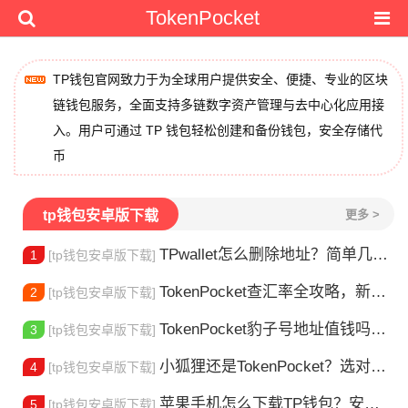
TokenPocket
TP钱包官网致力于为全球用户提供安全、便捷、专业的区块
链钱包服务，全面支持多链数字资产管理与去中心化应用接
入。用户可通过 TP 钱包轻松创建和备份钱包，安全存储代
币
tp钱包安卓版下载
更多 >
TPwallet怎么删除地址？简单几步教你移除多余钱包
1
[tp钱包安卓版下载]
TokenPocket查汇率全攻略，新手一看就会
2
[tp钱包安卓版下载]
TokenPocket豹子号地址值钱吗？新手看完这篇就懂了
3
[tp钱包安卓版下载]
小狐狸还是TokenPocket？选对钱包很重要
4
[tp钱包安卓版下载]
苹果手机怎么下载TP钱包？安装教程来了
5
[tp钱包安卓版下载]