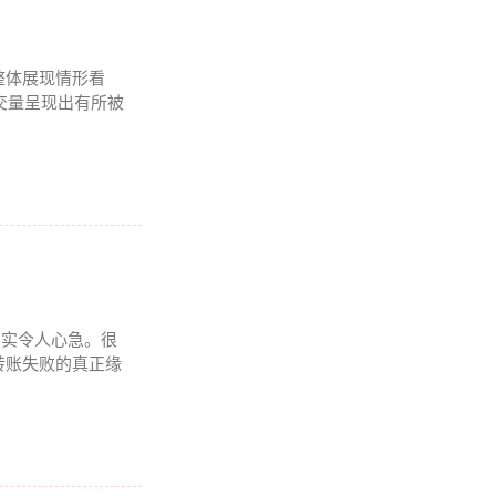
整体展现情形看
成交量呈现出有所被
况着实令人心急。很
转账失败的真正缘