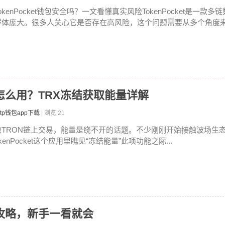
okenPocket钱包安全吗？一文看懂真实风险TokenPocket是一款
群体庞大。很多人关心它是否存在高风险，这个问题需要从多个角度来分
能量怎么用？TRX冻结获取能量详解
tp钱包app下载
| 浏览:21
做TRON链上交易，能量是绕不开的话题。不少刚刚开始接触波场生态的
kenPocket这个应用里瞧见“冻结能量”此项功能之际...
率全攻略，新手一看就会