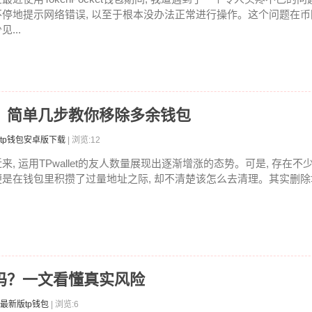
不停地提示网络错误, 以至于根本没办法正常进行操作。这个问题在
见...
地址？简单几步教你移除多余钱包
tp钱包安卓版下载
| 浏览:12
近来, 运用TPwallet的友人数量展现出逐渐增涨的态势。可是, 存在不
便是在钱包里积攒了过量地址之际, 却不清楚该怎么去清理。其实删除地
安全吗？一文看懂真实风险
最新版tp钱包
| 浏览:6