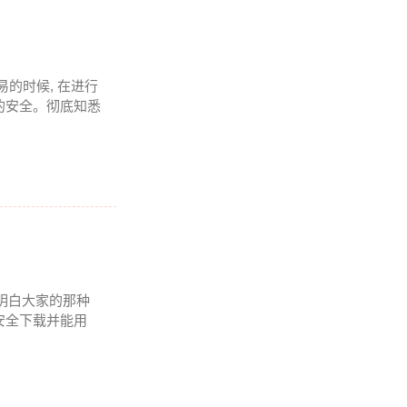
易的时候, 在进行
的安全。彻底知悉
 我明白大家的那种
安全下载并能用