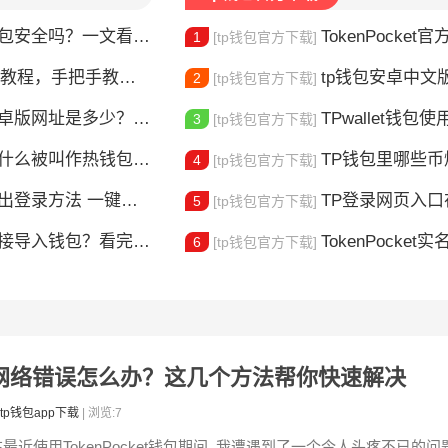
钱包安全吗？一文看懂真实风险
TokenPocket官方认证
1
[tp钱包官方下载]
，手把手教你完成身份验证
tp钱包安卓中文版怎
2
[tp钱包官方下载]
版网址是多少？一文教你安全下载
TPwallet钱包使用全攻
3
[tp钱包官方下载]
什么被叫作热钱包？一文讲清楚
TP钱包里哪些
4
[tp钱包官方下载]
登录方法 一键切换账号超简单
TP登录网页入口在哪 
5
[tp钱包官方下载]
链接导入钱包？看完这篇就懂了
TokenPocket实
6
[tp钱包官方下载]
直提示网络错误怎么办？这几个方法帮你快速解决
tp钱包app下载
| 浏览:7
在最近使用TokenPocket钱包期间, 我遭遇到了一个令人头疼不已的问