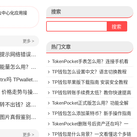
搜索
去中心化应用接
更多 >
热门文章
怎么办？这几个方法帮你快速解决
TokenPocket手表怎么用？连接手机看
么用？TRX冻结获取能量详解
行情教程
TP钱包怎么设置中文？语言切换教程
allet要不要充TRX？一文说清
TP钱包苹果版下载指南 安装安全教程
格走势与操作建议
TP钱包转账手续费太低？教你快速提高
Gas费
TokenPocket正式版怎么用？功能全解
钱？这几种情况你可能遇到过
析与安全使用指南
TP钱包怎么添加莱特币？新手操作指南
账图片真假鉴别全攻略
TokenPocket删账号后资产还在吗？一
文讲清楚
TP钱包是什么背景？一文看懂这个多链
更多 >