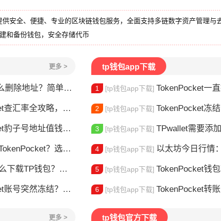
提供安全、便捷、专业的区块链钱包服务，全面支持多链数字资产管理与
创建和备份钱包，安全存储代币
更多 >
tp钱包app下载
删除地址？简单几步教你移除多余钱包
TokenPocket一直提示网络错误
1
[tp钱包app下载]
et查汇率全攻略，新手一看就会
TokenPocket冻结能量怎
2
[tp钱包app下载]
豹子号地址值钱吗？新手看完这篇就懂了
TPwallet需要添加trx吗 TPw
3
[tp钱包app下载]
nPocket？选对钱包很重要
以太坊今日行情：价
4
[tp钱包app下载]
TP钱包？安装教程来了
TokenPocket钱包转不出
5
[tp钱包app下载]
t账号突然冻结？三步教你快速解冻
TokenPocket转
6
[tp钱包app下载]
更多 >
tp钱包官方下载