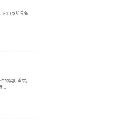
是, 它自身所具备
得看你的实际需求。
..