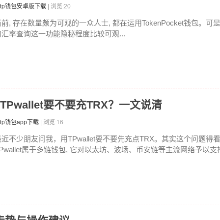
tp钱包安卓版下载
| 浏览:20
前, 存在数量颇为可观的一众人士, 都在运用TokenPocket钱包。可
的汇率查询这一功能隐秘程度比较可观...
吗 TPwallet要不要充TRX？一文说清
tp钱包app下载
| 浏览:16
最近不少朋友问我，用TPwallet要不要先充点TRX。其实这个问题
TPwallet属于多链钱包, 它对以太坊、波场、币安链等主流网络予以支持.