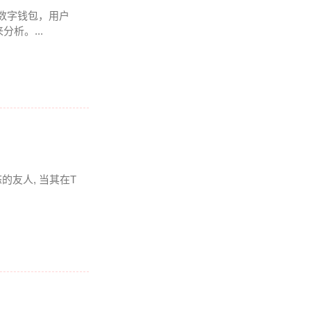
多链数字钱包，用户
析。...
友人, 当其在T