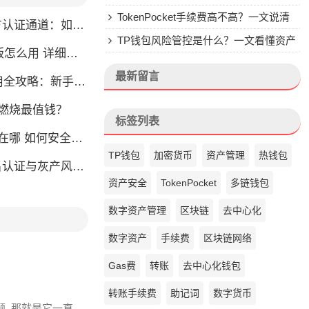
钱包的来头
TokenPocket手续费高不高？一文说清
通道：如何找到真正的官方渠道
楚
TP钱包风险管控是什么？一文看懂资产
么用 详细安装教程
安全核心
最新留言
略：新手也能快速上手掌握
币燃烧最值钱？
标签列表
如何安全快速登陆平台
TP钱包
加密货币
资产管理
热钱包
名认证与灰产风险全解析
资产安全
TokenPocket
多链钱包
数字资产管理
区块链
去中心化
数字资产
手续费
区块链网络
Gas费
转账
去中心化钱包
转账手续费
助记词
数字货币
题, 那就是它一直