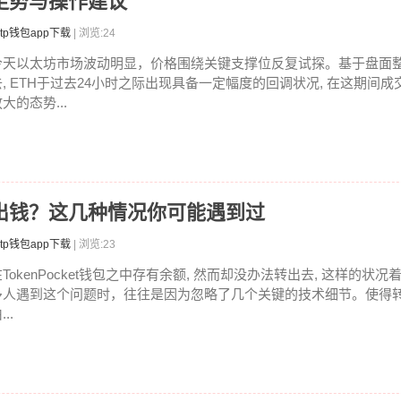
走势与操作建议
tp钱包app下载
| 浏览:24
今天以太坊市场波动明显，价格围绕关键支撑位反复试探。基于盘面
去, ETH于过去24小时之际出现具备一定幅度的回调状况, 在这期间
大的态势...
包转不出钱？这几种情况你可能遇到过
tp钱包app下载
| 浏览:23
在TokenPocket钱包之中存有余额, 然而却没办法转出去, 这样的状
多人遇到这个问题时，往往是因为忽略了几个关键的技术细节。使得
...