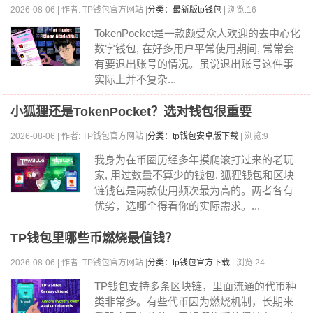
2026-08-06 | 作者: TP钱包官方网站 |
分类：最新版tp钱包
| 浏览:16
TokenPocket是一款颇受众人欢迎的去中心化
数字钱包, 在好多用户平常使用期间, 常常会
有要退出账号的情况。虽说退出账号这件事
实际上并不复杂...
小狐狸还是TokenPocket？选对钱包很重要
2026-08-06 | 作者: TP钱包官方网站 |
分类：tp钱包安卓版下载
| 浏览:9
我身为在币圈历经多年摸爬滚打过来的老玩
家, 用过数量不算少的钱包, 狐狸钱包和区块
链钱包是两款使用频次最为高的。两者各有
优劣，选哪个得看你的实际需求。...
TP钱包里哪些币燃烧最值钱？
2026-08-06 | 作者: TP钱包官方网站 |
分类：tp钱包官方下载
| 浏览:24
TP钱包支持多条区块链，里面流通的代币种
类非常多。有些代币因为燃烧机制，长期来