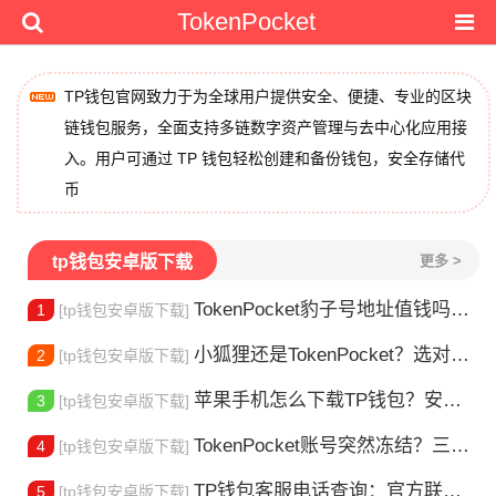
TokenPocket
TP钱包官网致力于为全球用户提供安全、便捷、专业的区块
链钱包服务，全面支持多链数字资产管理与去中心化应用接
入。用户可通过 TP 钱包轻松创建和备份钱包，安全存储代
币
tp钱包安卓版下载
更多 >
TokenPocket豹子号地址值钱吗？新手看完这篇就懂了
1
[tp钱包安卓版下载]
小狐狸还是TokenPocket？选对钱包很重要
2
[tp钱包安卓版下载]
苹果手机怎么下载TP钱包？安装教程来了
3
[tp钱包安卓版下载]
TokenPocket账号突然冻结？三步教你快速解冻
4
[tp钱包安卓版下载]
TP钱包客服电话查询：官方联系方式大全，快速解决问题
5
[tp钱包安卓版下载]