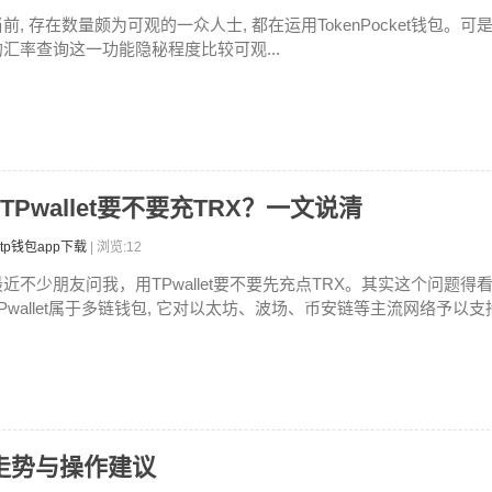
前, 存在数量颇为可观的一众人士, 都在运用TokenPocket钱包。可
的汇率查询这一功能隐秘程度比较可观...
吗 TPwallet要不要充TRX？一文说清
tp钱包app下载
| 浏览:12
最近不少朋友问我，用TPwallet要不要先充点TRX。其实这个问题
TPwallet属于多链钱包, 它对以太坊、波场、币安链等主流网络予以支持.
走势与操作建议