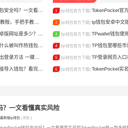
钱包安全吗？一文看懂真实风险
TokenPocket官方认证
1
[tp钱包官方下载]
，手把手教你完成身份验证
tp钱包安卓中文版怎
2
[tp钱包官方下载]
版网址是多少？一文教你安全下载
TPwallet钱包使用全攻
3
[tp钱包官方下载]
什么被叫作热钱包？一文讲清楚
TP钱包里哪些
4
[tp钱包官方下载]
登录方法 一键切换账号超简单
TP登录网页入口在哪 
5
[tp钱包官方下载]
链接导入钱包？看完这篇就懂了
TokenPocket实
6
[tp钱包官方下载]
安全吗？一文看懂真实风险
最新版tp钱包
| 浏览:1
okenPocket钱包安全吗？一文看懂真实风险TokenPocket是一款