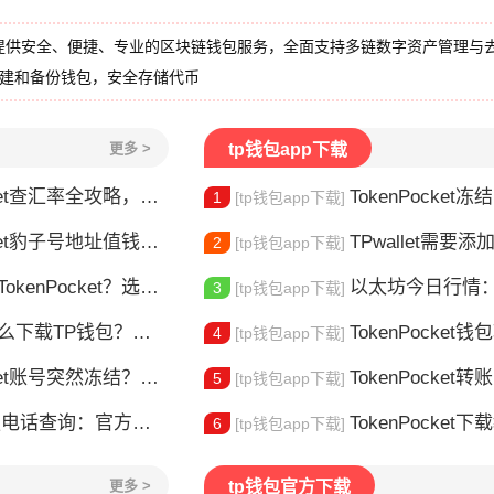
提供安全、便捷、专业的区块链钱包服务，全面支持多链数字资产管理与
创建和备份钱包，安全存储代币
更多 >
tp钱包app下载
et查汇率全攻略，新手一看就会
TokenPocket冻结能量怎
1
[tp钱包app下载]
豹子号地址值钱吗？新手看完这篇就懂了
TPwallet需要添加trx吗 TPw
2
[tp钱包app下载]
nPocket？选对钱包很重要
以太坊今日行情：价
3
[tp钱包app下载]
TP钱包？安装教程来了
TokenPocket钱包转不出
4
[tp钱包app下载]
t账号突然冻结？三步教你快速解冻
TokenPocket转
5
[tp钱包app下载]
官方联系方式大全，快速解决问题
TokenPocket下载教程安
6
[tp钱包app下载]
更多 >
tp钱包官方下载