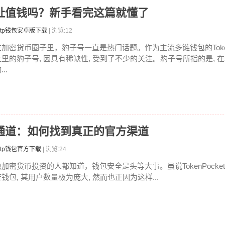
子号地址值钱吗？新手看完这篇就懂了
tp钱包安卓版下载
| 浏览:12
在加密货币圈子里，豹子号一直是热门话题。作为主流多链钱包的TokenPo
址里的豹子号, 因具有稀缺性, 受到了不少的关注。豹子号所指的是, 
...
方认证通道：如何找到真正的官方渠道
tp钱包官方下载
| 浏览:24
做加密货币投资的人都知道，钱包安全是头等大事。虽说TokenPocke
链钱包, 其用户数量极为庞大, 然而也正因为这样...