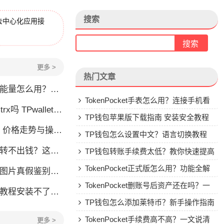
搜索
去中心化应用接
更多 >
热门文章
么用？TRX冻结获取能量详解
TokenPocket手表怎么用？连接手机看
allet要不要充TRX？一文说清
行情教程
TP钱包苹果版下载指南 安装安全教程
格走势与操作建议
TP钱包怎么设置中文？语言切换教程
钱？这几种情况你可能遇到过
TP钱包转账手续费太低？教你快速提高
Gas费
TokenPocket正式版怎么用？功能全解
账图片真假鉴别全攻略
析与安全使用指南
TokenPocket删账号后资产还在吗？一
装不了怎么办？手把手教你解决
文讲清楚
TP钱包怎么添加莱特币？新手操作指南
TokenPocket手续费高不高？一文说清
更多 >