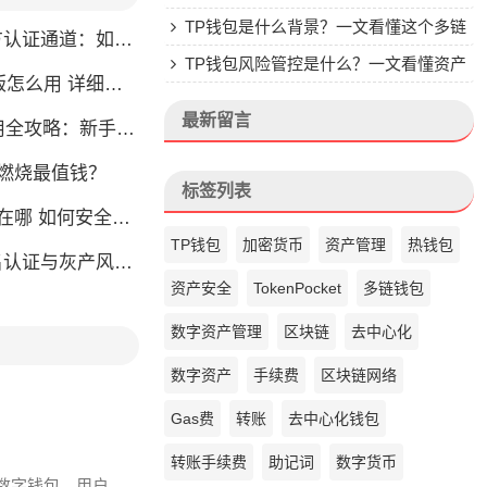
楚
TP钱包是什么背景？一文看懂这个多链
通道：如何找到真正的官方渠道
钱包的来头
TP钱包风险管控是什么？一文看懂资产
么用 详细安装教程
安全核心
最新留言
略：新手也能快速上手掌握
币燃烧最值钱？
标签列表
如何安全快速登陆平台
TP钱包
加密货币
资产管理
热钱包
名认证与灰产风险全解析
资产安全
TokenPocket
多链钱包
数字资产管理
区块链
去中心化
数字资产
手续费
区块链网络
Gas费
转账
去中心化钱包
转账手续费
助记词
数字货币
多链数字钱包，用户