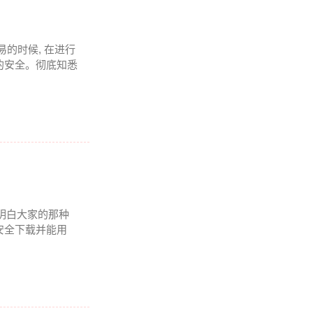
易的时候, 在进行
的安全。彻底知悉
 我明白大家的那种
安全下载并能用