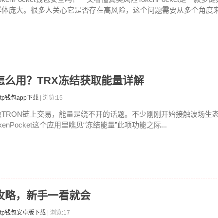
群体庞大。很多人关心它是否存在高风险，这个问题需要从多个角度来分
能量怎么用？TRX冻结获取能量详解
tp钱包app下载
| 浏览:15
做TRON链上交易，能量是绕不开的话题。不少刚刚开始接触波场生态的
kenPocket这个应用里瞧见“冻结能量”此项功能之际...
率全攻略，新手一看就会
tp钱包安卓版下载
| 浏览:17