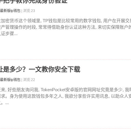
，手把手教你完成身份验证
最新版tp钱包
| 浏览:23
在加密货币这个领域里, TP钱包是比较常用的数字钱包, 用户在开展交
资产管理操作的时段, 常常得借助身份认证这种方法, 来切实保障账户
证步骤...
卓版网址是多少？一文教你安全下载
最新版tp钱包
| 浏览:22
来, 好些朋友询问我, TokenPocket安卓版的官网网址究竟是多少,
需求。身为使用这款钱包多年之人, 我欲分享些许实用讯息, 以助众人
。...