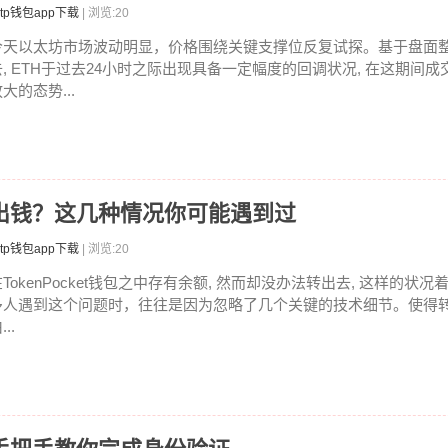
tp钱包app下载
| 浏览:20
今天以太坊市场波动明显，价格围绕关键支撑位反复试探。基于盘面
去, ETH于过去24小时之际出现具备一定幅度的回调状况, 在这期间
大的态势...
包转不出钱？这几种情况你可能遇到过
tp钱包app下载
| 浏览:20
在TokenPocket钱包之中存有余额, 然而却没办法转出去, 这样的状
多人遇到这个问题时，往往是因为忽略了几个关键的技术细节。使得
...