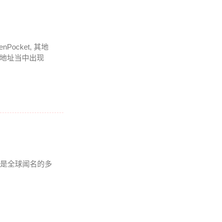
cket, 其地
在地址当中出现
t是全球闻名的多