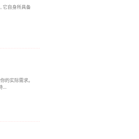
是, 它自身所具备
得看你的实际需求。
..