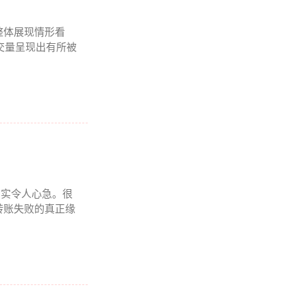
整体展现情形看
成交量呈现出有所被
况着实令人心急。很
转账失败的真正缘