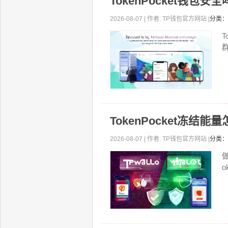
TokenPocket钱包
2026-08-07 | 作者: TP钱包官方网站 |
分类：
T
TokenPocket冻结
2026-08-07 | 作者: TP钱包官方网站 |
分类：
o