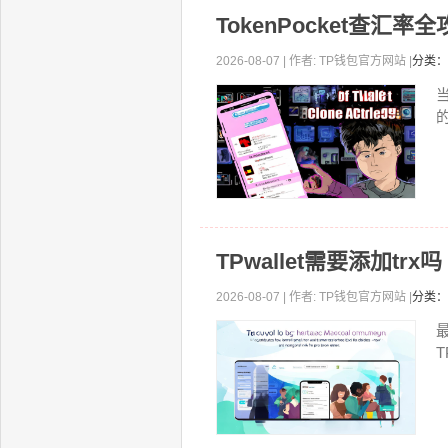
TokenPocket查汇
2026-08-07 | 作者: TP钱包官方网站 |
分类：
当
TPwallet需要添加trx
2026-08-07 | 作者: TP钱包官方网站 |
分类：