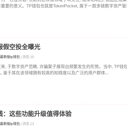
重要的意义。TP钱包也就是TokenPocket, 属于一款多链数字资产管理
客服假空投全曝光
最新版tp钱包
| 浏览:10
近来, 于数字资产范畴, 诈骗案子展现出频繁发生的形势。当中, TP
具, 鉴于其在该领域拥有较高的知晓度以及广泛的用户群体...
本上线：这些功能升级值得体验
最新版tp钱包
| 浏览:13