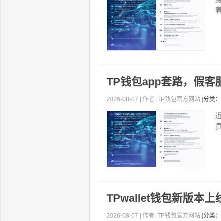
着
TP钱包app套路，假
2026-08-07 | 作者: TP钱包官方网站 |
分类：
TPwallet钱包新版
2026-08-07 | 作者: TP钱包官方网站 |
分类：