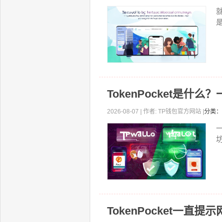
就
TokenPocket是
2026-08-07 | 作者: TP钱包官方网站 |
分类：
坊
TokenPocket一