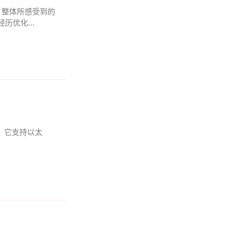
 , 整体所感受到的
历优化...
爱。它支持以太