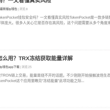
安全吗？一文看懂真实风险
最新版tp钱包
| 浏览:8
okenPocket钱包安全吗？一文看懂真实风险TokenPocket是一款
群体庞大。很多人关心它是否存在高风险，这个问题需要从多个角度来分
能量怎么用？TRX冻结获取能量详解
tp钱包app下载
| 浏览:25
做TRON链上交易，能量是绕不开的话题。不少刚刚开始接触波场生态的
kenPocket这个应用里瞧见“冻结能量”此项功能之际...