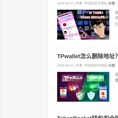
2026-08-07 | 作者: TP钱包官方网站 |
分类：
少
TPwallet怎么删除
2026-08-07 | 作者: TP钱包官方网站 |
分类：