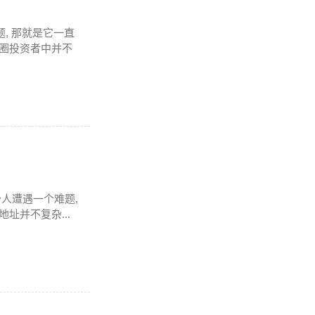
题, 那就是它一直
币圈投资者中并不
少人遭遇一个难题,
址并不复杂...