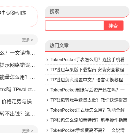
搜索
去中心化应用接
更多 >
热门文章
一文读懂这款热门多链钱包
TokenPocket手表怎么用？连接手机看
怎么办？这几个方法帮你快速解决
行情教程
TP钱包苹果版下载指南 安装安全教程
么用？TRX冻结获取能量详解
TP钱包怎么设置中文？语言切换教程
allet要不要充TRX？一文说清
TokenPocket删账号后资产还在吗？一
文讲清楚
TP钱包转账手续费太低？教你快速提高
格走势与操作建议
Gas费
TokenPocket正式版怎么用？功能全解
钱？这几种情况你可能遇到过
析与安全使用指南
TP钱包怎么添加莱特币？新手操作指南
TokenPocket手续费高不高？一文说清
更多 >