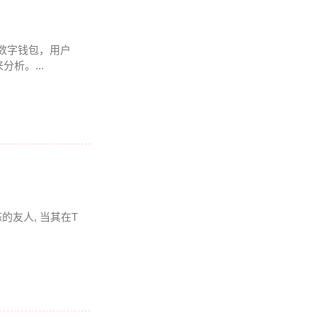
多链数字钱包，用户
析。...
友人, 当其在T