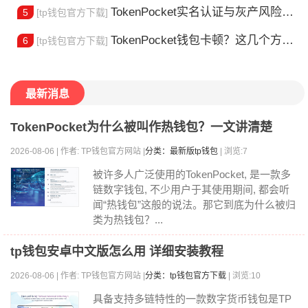
TokenPocket实名认证与灰产风险全解析
5
[tp钱包官方下载]
TokenPocket钱包卡顿？这几个方法帮你找回流畅体验
6
[tp钱包官方下载]
最新消息
TokenPocket为什么被叫作热钱包？一文讲清楚
2026-08-06 | 作者: TP钱包官方网站 |
分类：最新版tp钱包
| 浏览:7
被许多人广泛使用的TokenPocket, 是一款多
链数字钱包, 不少用户于其使用期间, 都会听
闻“热钱包”这般的说法。那它到底为什么被归
类为热钱包？...
tp钱包安卓中文版怎么用 详细安装教程
2026-08-06 | 作者: TP钱包官方网站 |
分类：tp钱包官方下载
| 浏览:10
具备支持多链特性的一款数字货币钱包是TP