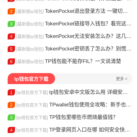
TokenPocket退出登录方法 一键切换账号超简单
2
[最新版tp钱包]
TokenPocket链接导入钱包？看完这篇就懂了
3
[最新版tp钱包]
TokenPocket无法安装怎么办？这几个方法帮你解决
4
[最新版tp钱包]
TokenPocket密钥丢了怎么办？别慌，这样做还能找回
5
[最新版tp钱包]
TP钱包能不能存FIL？一文说清楚
6
[最新版tp钱包]
tp钱包官方下载
更多 >
tp钱包安卓中文版怎么用 详细安装教程
1
[tp钱包官方下载]
TPwallet钱包使用全攻略：新手也能快速上手掌握
2
[tp钱包官方下载]
TP钱包里哪些币燃烧最值钱？
3
[tp钱包官方下载]
TP登录网页入口在哪 如何安全快速登陆平台
4
[tp钱包官方下载]