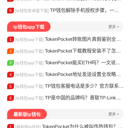
TP钱包解除手机授权步骤，一键取消设备绑定
6
[tp钱包安卓版下载]
tp钱包app下载
更多 >
TokenPocket转账图片真假鉴别全攻略
1
[tp钱包app下载]
TokenPocket下载教程安装不了怎么办？手把手教你解决
2
[tp钱包app下载]
TokenPocket能买ETH吗？一文说清购买方式
3
[tp钱包app下载]
TokenPocket地址发送设置全攻略：快速添加常用联系人并安全转账
4
[tp钱包app下载]
TP钱包客服电话是多少？官方联系方式全解析
5
[tp钱包app下载]
TP是中国的品牌吗？普联TP-Link公司背景介绍
6
[tp钱包app下载]
最新版tp钱包
更多 >
TokenPocket为什么被叫作热钱包？一文讲清楚
1
[最新版tp钱包]