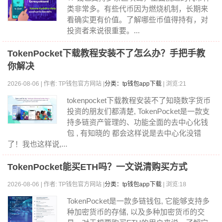
类非常多。有些代币因为燃烧机制，长期来
看确实更有价值。了解哪些币值得持有，对
投资者来说很重要。...
TokenPocket下载教程安装不了怎么办？手把手教
你解决
2026-08-06 | 作者: TP钱包官方网站 |
分类：tp钱包app下载
| 浏览:21
tokenpocket下载教程安装不了知晓数字货币
投资的朋友们都清楚, TokenPocket是一款支
持多链资产管理的、功能全面的去中心化钱
包 , 有知晓的 都会这样说是去中心化没错
了！我也这样说,...
TokenPocket能买ETH吗？一文说清购买方式
2026-08-06 | 作者: TP钱包官方网站 |
分类：tp钱包app下载
| 浏览:18
TokenPocket是一款多链钱包, 它能够支持多
种加密货币的存储, 以及多种加密货币的交