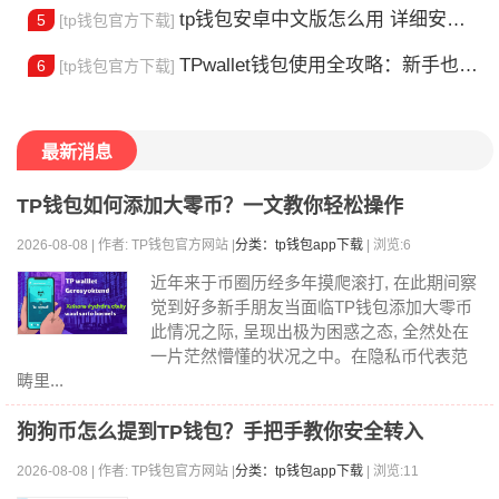
tp钱包安卓中文版怎么用 详细安装教程
5
[tp钱包官方下载]
TPwallet钱包使用全攻略：新手也能快速上手掌握
6
[tp钱包官方下载]
最新消息
TP钱包如何添加大零币？一文教你轻松操作
2026-08-08 | 作者: TP钱包官方网站 |
分类：tp钱包app下载
| 浏览:6
近年来于币圈历经多年摸爬滚打, 在此期间察
觉到好多新手朋友当面临TP钱包添加大零币
此情况之际, 呈现出极为困惑之态, 全然处在
一片茫然懵懂的状况之中。在隐私币代表范
畴里...
狗狗币怎么提到TP钱包？手把手教你安全转入
2026-08-08 | 作者: TP钱包官方网站 |
分类：tp钱包app下载
| 浏览:11