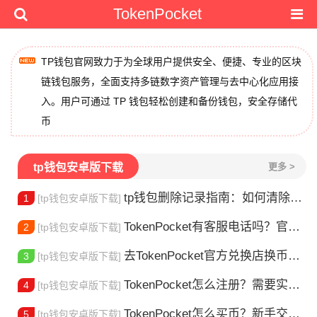
TokenPocket
TP钱包官网致力于为全球用户提供安全、便捷、专业的区块
链钱包服务，全面支持多链数字资产管理与去中心化应用接
入。用户可通过 TP 钱包轻松创建和备份钱包，安全存储代
币
tp钱包安卓版下载
更多 >
tp钱包删除记录指南：如何清除交易历史
1
[tp钱包安卓版下载]
TokenPocket有客服电话吗？官方联系方式详解
2
[tp钱包安卓版下载]
去TokenPocket官方兑换店换币，这几个坑别再踩了
3
[tp钱包安卓版下载]
TokenPocket怎么注册？需要实名认证吗？
4
[tp钱包安卓版下载]
TokenPocket怎么买币？新手交易全流程详解
5
[tp钱包安卓版下载]