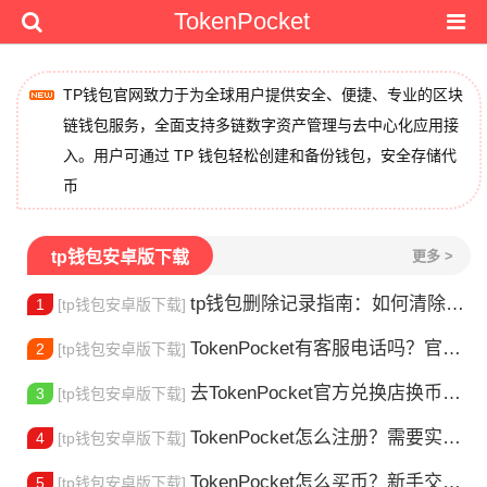
TokenPocket
TP钱包官网致力于为全球用户提供安全、便捷、专业的区块
链钱包服务，全面支持多链数字资产管理与去中心化应用接
入。用户可通过 TP 钱包轻松创建和备份钱包，安全存储代
币
tp钱包安卓版下载
更多 >
tp钱包删除记录指南：如何清除交易历史
1
[tp钱包安卓版下载]
TokenPocket有客服电话吗？官方联系方式详解
2
[tp钱包安卓版下载]
去TokenPocket官方兑换店换币，这几个坑别再踩了
3
[tp钱包安卓版下载]
TokenPocket怎么注册？需要实名认证吗？
4
[tp钱包安卓版下载]
TokenPocket怎么买币？新手交易全流程详解
5
[tp钱包安卓版下载]